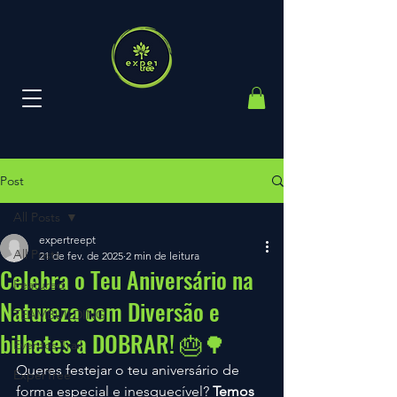
Post
All Posts
expertreept
All Posts
21 de fev. de 2025
2 min de leitura
Celebra o Teu Aniversário na
Featured
Natureza com Diversão e
TEAMBUILDING
bilhetes a DOBRAR! 🎂🌳
Eventos Trail
Queres festejar o teu aniversário de 
ExperTree
forma especial e inesquecível? 
Temos 