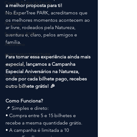
Cascata Pedra da Ferida
a melhor proposta para ti!
No ExperTree PARK, acreditamos que 
Natureza
os melhores momentos acontecem ao 
Parcerias
ar livre, rodeados pela Natureza, 
ExperTree PARK
aventura e, claro, pelos amigos e 
família.
Arborismo
#GROWINGTOGETHER
Para tornar essa experiência ainda mais 
especial, lançamos a Campanha 
COVID-19
Especial Aniversários na Natureza, 
Vouchers e Ofertas
onde por cada bilhete pago, recebes 
Aniversários
outro bilhete grátis! 🎉
Como Funciona?
📌 Simples e direto:
• Compra entre 5 e 15 bilhetes e 
recebe a mesma quantidade grátis.
• A campanha é limitada a 10 