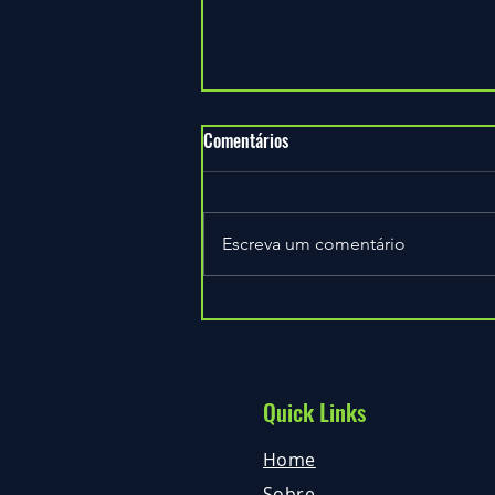
Comentários
Escreva um comentário
Junta-te à equipa ExperTree
Quick Links
Home
Sobre