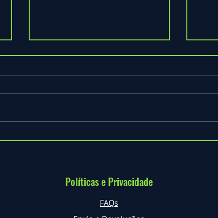
Celebra o Teu Aniversário na
Arbor
Natureza com Diversão e bilhetes
Porqu
a DOBRAR! 🎂🌳
Baixa
Políticas e Privacidade
FAQs