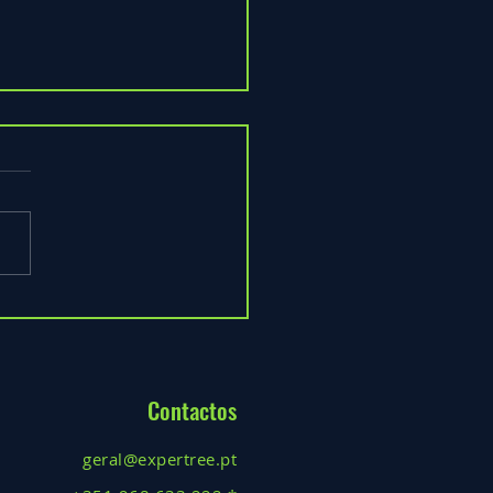
ismo em Todas as Estações:
e a Natureza não tem Época
!
Contactos
geral@expertree.pt