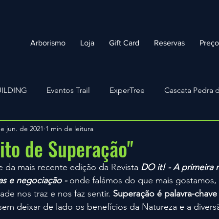
Arborismo
Loja
Gift Card
Reservas
Preç
ILDING
Eventos Trail
ExperTree
Cascata Pedra d
e jun. de 2021
1 min de leitura
Arborismo
#GROWINGTOGETHER
COVID-19
ito de Superação"
e da mais recente edição da Revista 
DO it! - A primeira r
s e negociação -
onde falámos do que mais gostamos, 
de nos traz e nos faz sentir. 
Superação é palavra-chave
m deixar de lado os benefícios da Natureza e a diversã