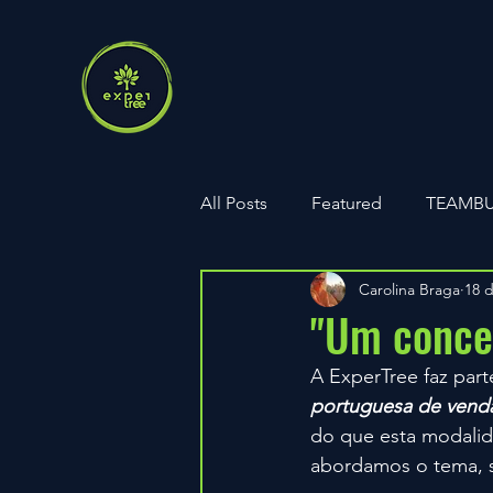
All Posts
Featured
TEAMBU
Carolina Braga
18 d
Parcerias
ExperTree PARK
"Um conce
A ExperTree faz part
Aniversários
portuguesa de venda
do que esta modalida
abordamos o tema, se