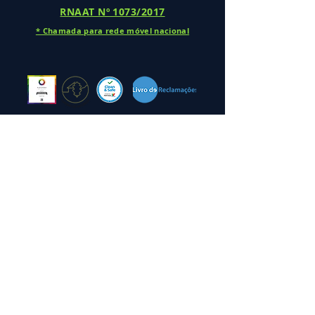
RNAAT Nº
1073/2017
* Cha
mada
para rede móv
el nacional
Projeto de Financiamento
Ficha de Projeto Coaching 4.0
Voucher para Startups