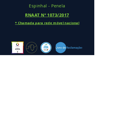
Espinhal - Penela
RNAAT Nº
1073/2017
* Cha
mada
para rede móv
el nacional
Projeto de Financiamento
Ficha de Projeto Coaching 4.0
Voucher para Startups