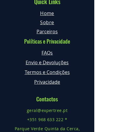
Quick Links
Home
Sobre
Parceiros
Políticas e Privacidade
FAQs
Envio e Devoluções
Termos e Condições
Privacidade
Contactos
geral@expertree.pt
+351 968 633 222 *
Parque Verde Quinta da Cerca,