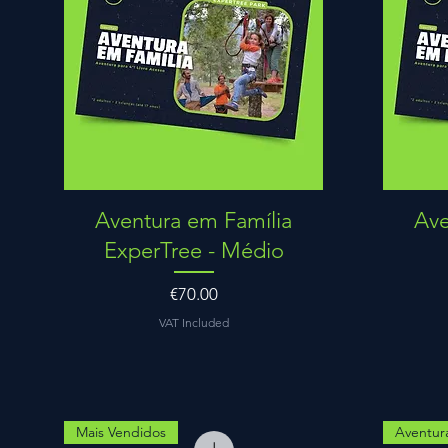
Quick View
Aventura em Família
Ave
ExperTree - Médio
Price
€70.00
VAT Included
Mais Vendidos
Aventur