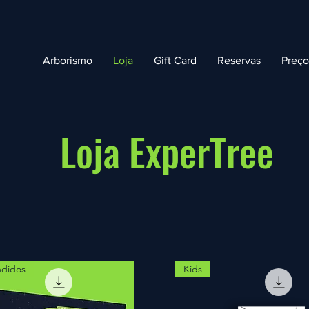
Arborismo
Loja
Gift Card
Reservas
Preç
Loja ExperTree
ndidos
Kids