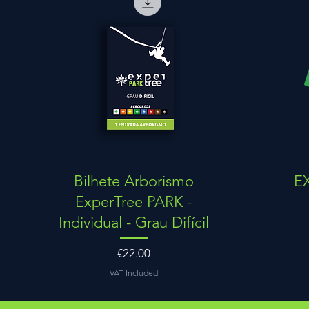
Quick View
Bilhete Arborismo
E
ExperTree PARK -
Individual - Grau Difícil
Price
€22.00
VAT Included