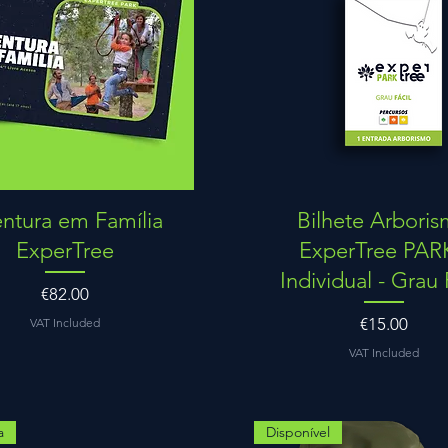
Quick View
Quick View
ntura em Família
Bilhete Arbori
ExperTree
ExperTree PARK
Individual - Grau 
Price
€82.00
Price
€15.00
VAT Included
VAT Included
a
Disponível