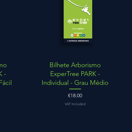
Quick View
smo
Bilhete Arborismo
 -
ExperTree PARK -
Fácil
Individual - Grau Médio
Price
€18.00
VAT Included