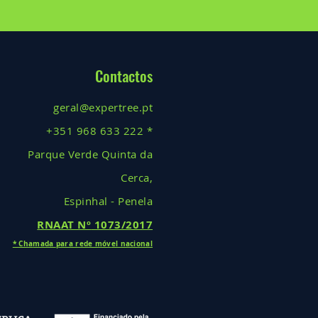
Contactos
geral@expertree.pt
+351 968 633 222 *
Parque Verde Quinta da
Cerca,
Espinhal - Penela
RNAAT Nº
1073/2017
* Cha
mada
para rede móv
el nacional