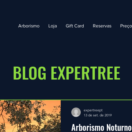
Arborismo
Loja
Gift Card
Reservas
Preç
BLOG EXPERTREE
expertreept
13 de set. de 2019
Arborismo Noturno,