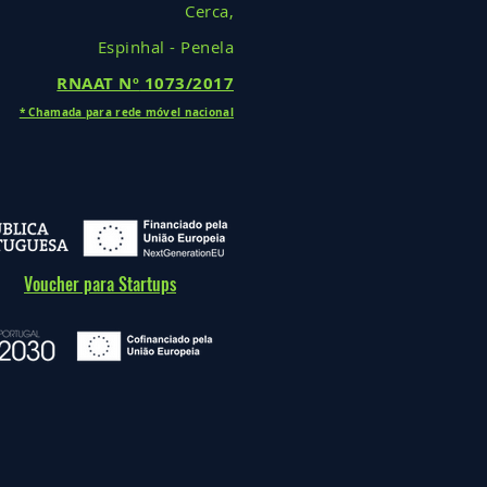
Cerca,
Espinhal - Penela
RNAAT Nº
1073/2017
* Cha
mada
para rede móv
el nacional
Voucher para Startups