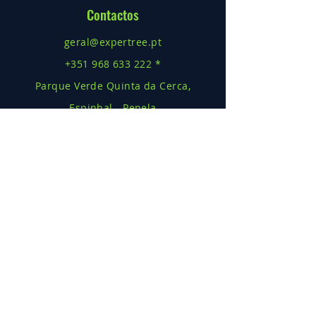
Contactos
geral@expertree.pt
+351 968 633 222 *
Parque Verde Quinta da Cerca,
Espinhal - Penela
RNAAT Nº
1073/2017
* Cha
mada
para rede móv
el nacional
Projeto de Financiamento