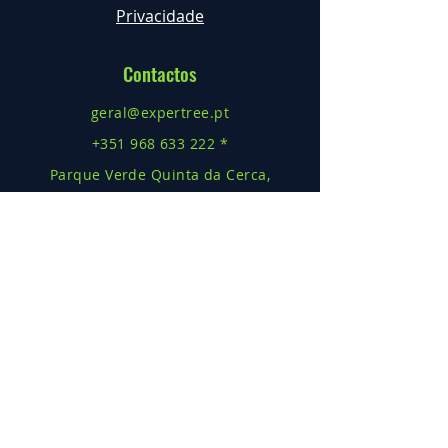
Privacidade
Contactos
geral@expertree.pt
+351 968 633 222 *
Parque Verde Quinta da Cerca,
Espinhal - Penela
RNAAT Nº
1073/2017
* Cha
mada
para rede móv
el nacional