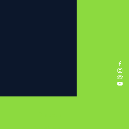
Contactos
geral@expertree.pt