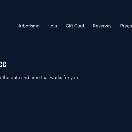
Arborismo
Loja
Gift Card
Reservas
Preç
ce
k the date and time that works for you