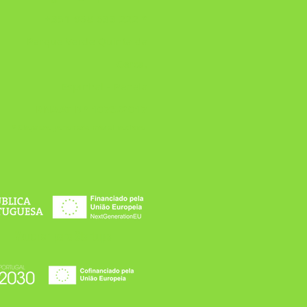
+351 968 633 222 *
Parque Verde Quinta da
Cerca,
Espinhal - Penela
RNAAT Nº
1073/2017
* Cha
mada
para rede móv
el nacional
Voucher para Startups