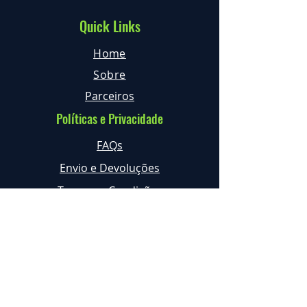
Quick Links
Home
Sobre
Parceiros
Políticas e Privacidade
FAQs
Envio e Devoluções
Termos e Condições
Privacidade
Contactos
geral@expertree.pt
+351 968 633 222 *