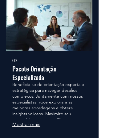
03.
Pacote Orientação
Especializada
Beneficie-se de orientação experta e
estratégica para navegar desafios
complexos. Juntamente com nossos
especialistas, você explorará as
melhores abordagens e obterá
insights valiosos. Maximize seu
potencial e evite armadilhas comuns.
Mostrar mais