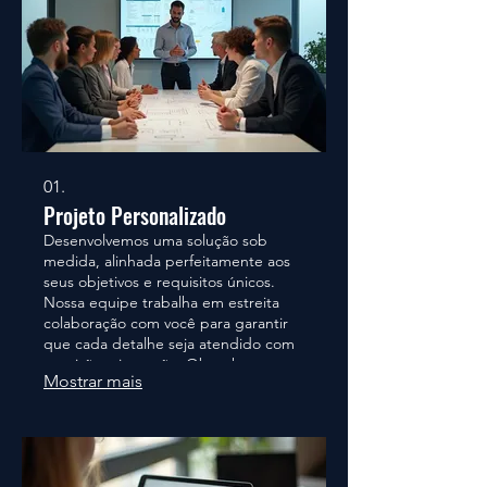
01.
Projeto Personalizado
Desenvolvemos uma solução sob
medida, alinhada perfeitamente aos
seus objetivos e requisitos únicos.
Nossa equipe trabalha em estreita
colaboração com você para garantir
que cada detalhe seja atendido com
precisão e inovação. Obtenha um
Mostrar mais
resultado que realmente se
destaque.