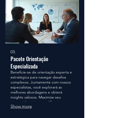
03.
Pacote Orientação
Especializada
Beneficie-se de orientação experta e
estratégica para navegar desafios
complexos. Juntamente com nossos
especialistas, você explorará as
melhores abordagens e obterá
insights valiosos. Maximize seu
potencial e evite armadilhas comuns.
Show more