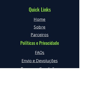
Quick Links
Home
Sobre
Parceiros
Políticas e Privacidade
FAQs
Envio e Devoluções
Termos e Condições
Privacidade
Contactos
geral@expertree.pt
+351 968 633 222 *