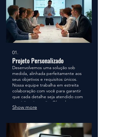
01.
Projeto Personalizado
Desenvolvemos uma solução sob
medida, alinhada perfeitamente aos
seus objetivos e requisitos únicos.
Nossa equipe trabalha em estreita
colaboração com você para garantir
que cada detalhe seja atendido com
precisão e inovação. Obtenha um
Show more
resultado que realmente se
destaque.