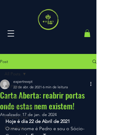
Post
All Posts
expertreept
All Posts
22 de abr. de 2021
6 min de leitura
Carta Aberta: reabrir portas
Featured
onde estas nem existem!
TEAMBUILDING
Atualizado:
17 de jan. de 2024
Eventos Trail
Hoje é dia 22 de Abril de 2021
ExperTree
O meu nome é Pedro e sou o Sócio-