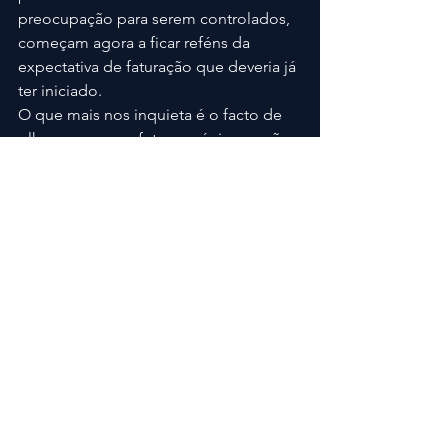
preocupação para serem controlados, 
começam agora a ficar reféns da 
expectativa de faturação que deveria já 
ter iniciado.
O que mais nos inquieta é o facto de 
olharmos para o futuro próximo e não 
termos a certeza se a partir de 3 de 
Maio e durante todo o Verão podemos:
-fazer o que melhor sabemos;
-oferecer à sociedade o que precisa 
com urgência - Natureza;
-atrair visitantes à região onde vários 
players beneficiam;
-criar mais postos de trabalho;
-continuar a sentir que deixamos uma 
marca positiva em muitas famílias que 
nos visitam e na comunidade em geral!