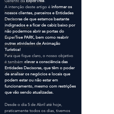
Gerente da 
ExperTree
.
Cascata Pedra da Ferida
A intenção deste artigo é 
informar os 
Natureza
nossos clientes, parceiros e Entidades 
Decisoras de que estamos bastante 
Parcerias
indignados e a ficar de cabiz baixo por 
ExperTree PARK
não podermos abrir as portas do 
Arborismo
ExperTree PARK, bem como reabrir 
outras atividades de Animação 
#GROWINGTOGETHER
Turística!
COVID-19
Para que fique claro, o nosso objetivo 
é também 
elevar a consciência das 
Vouchers e Ofertas
Entidades Decisoras, que têm o poder 
Aniversários
de analisar os negócios e locais que 
podem estar ou não estar em 
funcionamento, mesmo com restrições 
que vão sendo atualizadas.
Desde o dia 5 de Abril até hoje, 
praticamente todos os dias, tivemos 