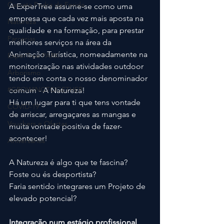
Cascata Pedra da Ferida
A ExperTree assume-se como uma 
empresa que cada vez mais aposta na 
Natureza
qualidade e na formação, para prestar 
Parcerias
melhores serviços na área da 
Animação Turística, nomeadamente na 
ExperTree PARK
monitorização nas atividades outdoor 
Arborismo
tendo em conta o nosso denominador 
#GROWINGTOGETHER
comum - A Natureza!
Há um lugar para ti que tens vontade 
COVID-19
de arriscar, arregaçares as mangas e 
Vouchers e Ofertas
muita vontade positiva de fazer-
acontecer!
Aniversários
A Natureza é algo que te fascina?
Foste ou és desportista?
Faria sentido integrares um Projeto de 
elevado potencial?
Integração num estágio profissional 