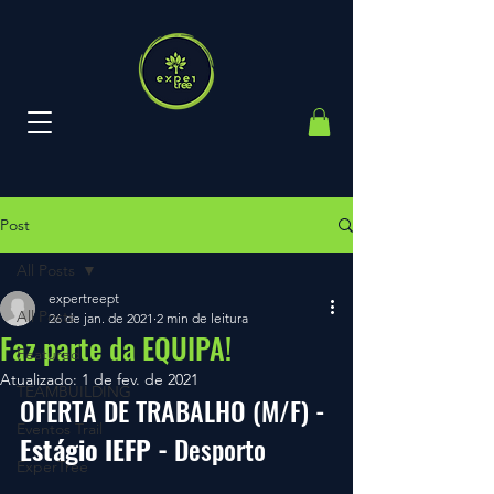
Post
All Posts
expertreept
All Posts
26 de jan. de 2021
2 min de leitura
Faz parte da EQUIPA!
Featured
Atualizado:
1 de fev. de 2021
TEAMBUILDING
OFERTA DE TRABALHO (M/F) - 
Eventos Trail
Estágio IEFP - 
Desporto
ExperTree