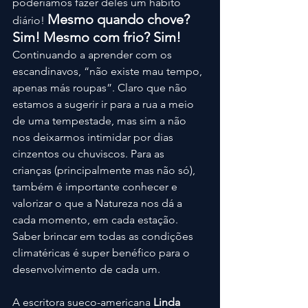
poderíamos fazer deles um hábito 
Mesmo quando chove? 
diário!
Sim! Mesmo com frio? Sim!
Continuando a aprender com os 
escandinavos, “não existe mau tempo, 
apenas más roupas”. Claro que não 
estamos a sugerir ir para a rua a meio 
de uma tempestade, mas sim a não 
nos deixarmos intimidar por dias 
cinzentos ou chuviscos. Para as 
crianças (principalmente mas não só), 
também é importante conhecer e 
valorizar o que a Natureza nos dá a 
cada momento, em cada estação. 
Saber brincar em todas as condições 
climatéricas é super benéfico para o 
desenvolvimento de cada um.
A escritora sueco-americana
 Linda 