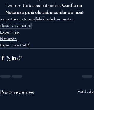
livre em todas as estações. 
Confia na 
Natureza pois ela sabe cuidar de nós!
expertree
natureza
felicidade
bem-estar
desenvolvimento
ExperTree
Natureza
ExperTree PARK
Ver tudo
Posts recentes