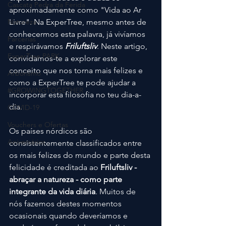
Cascata Pedra da Ferida
aproximadamente como "Vida ao Ar 
Natureza
Livre". Na ExperTree, mesmo antes de 
conhecermos esta palavra, já vivíamos 
Parcerias
e respirávamos
 Friluftsliv
. Neste artigo, 
ExperTree PARK
convidamos-te a explorar este 
conceito que nos torna mais felizes e 
Arborismo
como a ExperTree te pode ajudar a 
#GROWINGTOGETHER
incorporar esta filosofia no teu dia-a-
dia.
COVID-19
Vouchers e Ofertas
Os países nórdicos são 
Aniversários
consistentemente classificados entre 
os mais felizes do mundo e parte desta 
felicidade é creditada ao
 Friluftsliv - 
abraçar a natureza - como parte 
integrante da vida diária
. Muitos de 
nós fazemos destes momentos 
ocasionais quando deveríamos e 