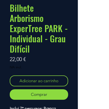
Bilhete
Arborismo
ExperTree PARK -
Individual - Grau
Difícil
Preço
22,00 €
IVA incl.
Adicionar ao carrinho
Comprar
Inclui
7* percursos
: B
ranco,