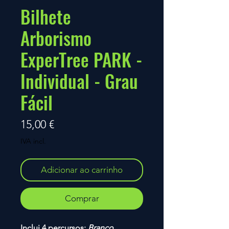
Bilhete
Arborismo
ExperTree PARK -
Individual - Grau
Fácil
Preço
15,00 €
IVA incl.
Adicionar ao carrinho
Comprar
Inclui 4
percursos:
Branco,