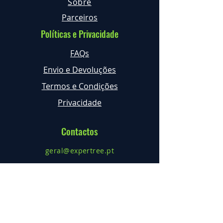
Sobre
Parceiros
Políticas e Privacidade
FAQs
Envio e Devoluções
Termos e Condições
Privacidade
Contactos
geral@expertree.pt
+351 968 633 222 *
Parque Verde Quinta da Cerca,
Espinhal - Penela
RNAAT Nº
1073/2017