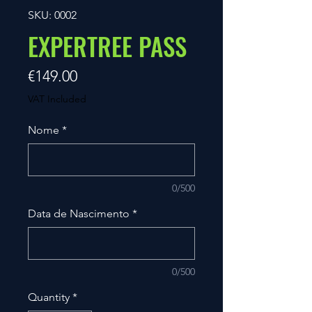
SKU: 0002
EXPERTREE PASS
Price
€149.00
VAT Included
Nome
*
0/500
Data de Nascimento
*
0/500
Quantity
*