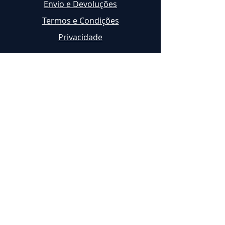
Envio e Devoluções
Termos e Condições
Privacidade
Contactos
geral@expertree.pt
+351 968 633 222 *
Parque Verde Quinta da Cerca,
Espinhal - Penela
RNAAT Nº
1073/2017
* Cha
mada
para rede móv
el nacional