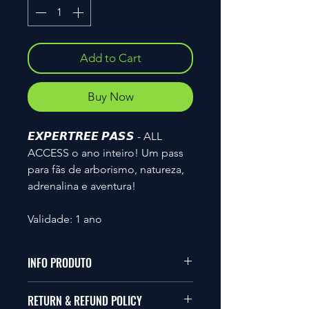
Add to Cart
Buy Now
𝙀𝙓𝙋𝙀𝙍𝙏𝙍𝙀𝙀 𝙋𝘼𝙎𝙎 - ALL
ACCESS o ano inteiro! Um pass
para fãs de arborismo, natureza,
adrenalina e aventura!
Validade: 1 ano
INFO PRODUTO
Cartão Rígido Personalizado
(Tipo
RETURN & REFUND POLICY
Cartão Multibanco, mas sem chip)