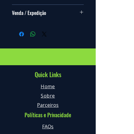
bit.ly/termosecondicoesexpertree
Venda / Expedição
Pagamento antecipado.
Venda Online ou Física.
Envio e entrega no prazo de 5 dias
úteis para a morada do cliente, sem
qualquer custo adicional.
Quick Links
Home
Sobre
Parceiros
Políticas e Privacidade
FAQs