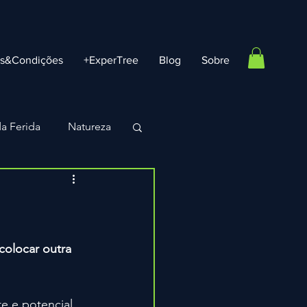
os&Condições
+ExperTree
Blog
Sobre
a Ferida
Natureza
Vouchers e Ofertas
colocar outra 
e e potencial 