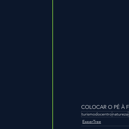
COLOCAR O PÉ À F
turismodocentro
natureza
ExperTree