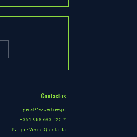
ismo em Todas as Estações:
e a Natureza não tem Época
!
Contactos
geral@expertree.pt
+351 968 633 222 *
Parque Verde Quinta da