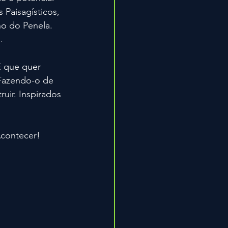
 Paisagísticos, 
o do Penela. 
.
E que quer 
 Fazendo-o de 
ruir. Inspirados 
Acontecer!