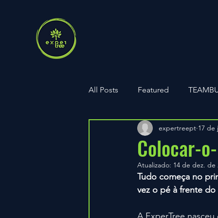
All Posts
Featured
TEAMBU
expertreept
17 de 
Parcerias
ExperTree PARK
Colocar-o-
Atualizado:
14 de dez. de
Aniversários
Tudo começa no prim
vez o pé à frente do
A ExperTree nasceu d