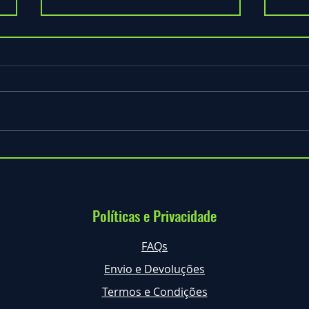
Celebra o Teu Aniversário na
Arbor
Natureza com Diversão e bilhetes
Porqu
a DOBRAR! 🎂🌳
Baixa
Políticas e Privacidade
FAQs
Envio e Devoluções
Termos e Condições