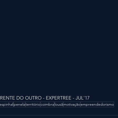
RENTE DO OUTRO - EXPERTREE - JUL'17
espinhal
penela
território
coimbra
lousã
motivação
empreendedorismo