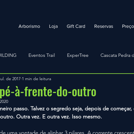
Arborismo
Loja
Gift Card
Reservas
Preç
ILDING
Eventos Trail
ExperTree
Cascata Pedra d
jul. de 2017
1 min de leitura
Arborismo
#GROWINGTOGETHER
COVID-19
pé-à-frente-do-outro
 2020
eiro passo. Talvez o segredo seja, depois de começar, 
 outro. Outra vez. E outra vez. Isso mesmo.
e uma vontade de alinhar 3 pilares. A corrente crescent