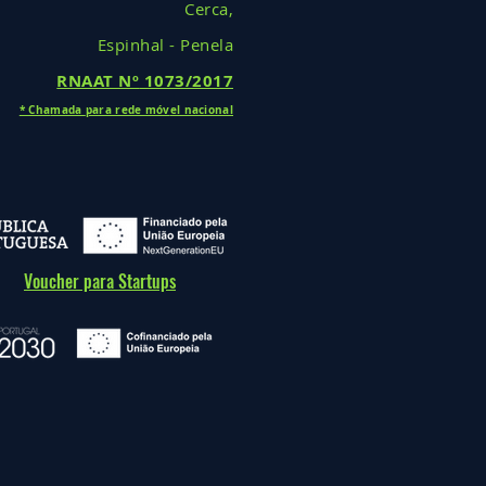
Cerca,
Espinhal - Penela
RNAAT Nº
1073/2017
* Cha
mada
para rede móv
el nacional
Voucher para Startups