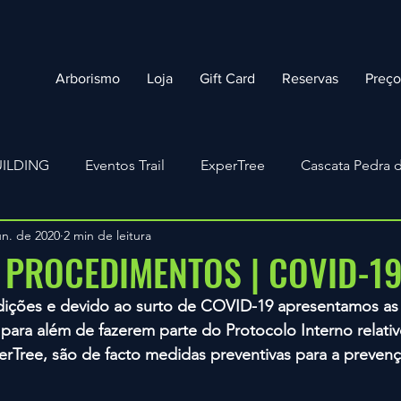
Arborismo
Loja
Gift Card
Reservas
Preç
ILDING
Eventos Trail
ExperTree
Cascata Pedra d
un. de 2020
2 min de leitura
Arborismo
#GROWINGTOGETHER
COVID-19
 PROCEDIMENTOS | COVID-1
dições e devido ao surto de COVID-19 apresentamos as
para além de fazerem parte do Protocolo Interno relati
erTree, são de facto medidas preventivas para a preven