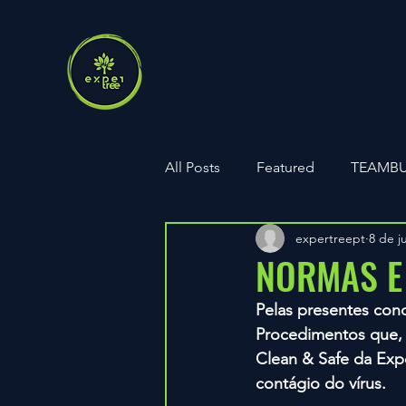
All Posts
Featured
TEAMBU
expertreept
8 de j
Parcerias
ExperTree PARK
NORMAS E
Pelas presentes con
Aniversários
Procedimentos que, 
Clean & Safe da Exp
contágio do vírus.