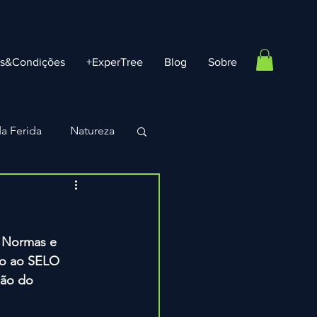
os&Condições
+ExperTree
Blog
Sobre
a Ferida
Natureza
Vouchers e Ofertas
9
 Normas e 
vo ao SELO 
ção do 