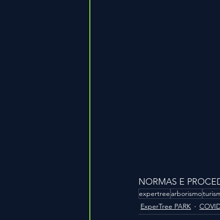
NORMAS E PROCEDI
expertree
arborismo
turis
ExperTree PARK
COVID