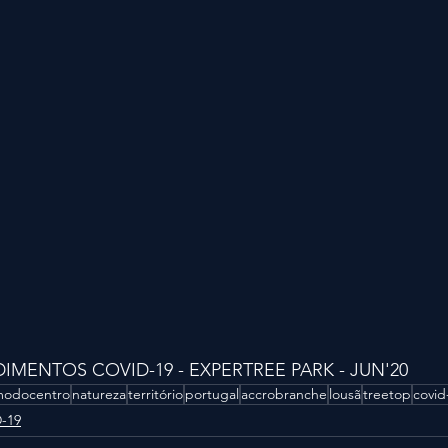
MENTOS COVID-19 - EXPERTREE PARK - JUN'20
modocentro
natureza
território
portugal
accrobranche
lousã
treetop
covid
-19