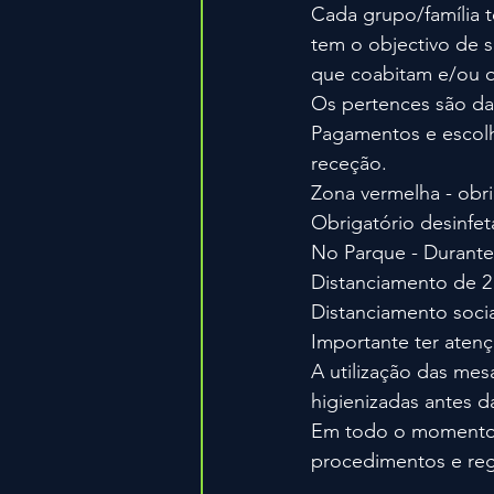
Cada grupo/família t
tem o objectivo de 
que coabitam e/ou q
Os pertences são da 
Pagamentos e escolh
receção.
Zona vermelha - obri
Obrigatório desinfe
No Parque - Durante 
Distanciamento de 2 
Distanciamento socia
Importante ter atençã
A utilização das mes
higienizadas antes da
Em todo o momento, a
procedimentos e regr