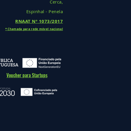
Cerca,
Espinhal - Penela
RNAAT Nº
1073/2017
* Cha
mada
para rede móv
el nacional
Voucher para Startups