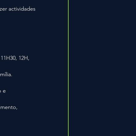
er actividades 
 11H30, 12H, 
ília.
 e 
amento, 