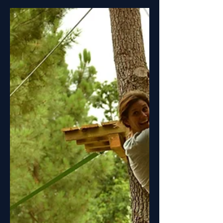
expertreept
8 de jun. de 2020
NORMAS E PROCEDIMENTOS |
COVID-19
Pelas presentes condições e devido ao
surto de COVID-19 apresentamos as
Normas e Procedimentos que, para
além de fazerem parte do Protocolo.