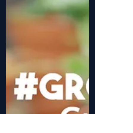
expertreept
2 de jun. de 2020
Selo Clean & Safe
O selo pretende precisamente
preparar as empresas para a retoma de
atividade face à situação de pandemia
COVID-19.