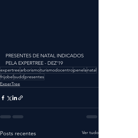
PRESENTES DE NATAL INDICADOS 
PELA EXPERTREE - DEZ'19
expertree
arborismo
turismodocentro
penela
natal
frijobel
sudd
presentes
ExperTree
Ver tudo
Posts recentes