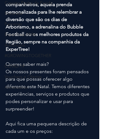
Cascata Pedra da Ferida
companheiros, aquela prenda 
personalizada para lhe relembrar a 
Natureza
diversão que são os dias de 
Parcerias
Arborismo, a adrenalina do Bubble 
Football ou os melhores produtos da 
ExperTree PARK
Região, sempre na companhia da 
Arborismo
ExperTree!
#GROWINGTOGETHER
Queres saber mais?
COVID-19
Os nossos presentes foram pensados 
Vouchers e Ofertas
para que possas oferecer algo 
diferente este Natal. Temos diferentes 
Aniversários
experiências, serviços e produtos que 
podes personalizar e usar para 
surpreender! 
Aqui fica uma pequena descrição de 
cada um e os preços: