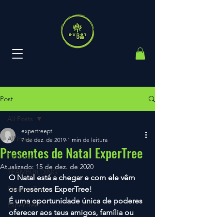
Post
All Posts
expertreept
All Posts
7 de dez. de 2019
1 min de leitura
Presentes de Natal ExperTree
Featured
Atualizado:
15 de dez. de 2020
TEAMBUILDING
O Natal está a chegar e com ele vêm 
Eventos Trail
os Presentes ExperTree!
É uma oportunidade única de poderes 
ExperTree
oferecer aos teus amigos, família ou 