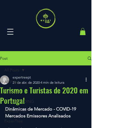
Post
All Posts
expertreept
All Posts
21 de abr. de 2020
4 min de leitura
Turismo e Turistas de 2020 em
Featured
Portugal
TEAMBUILDING
Dinâmicas de Mercado - COVID-19
Eventos Trail
Mercados Emissores Analisados
ExperTree