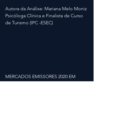
Autora da Análise: Mariana Melo Moniz
Psicóloga Clínica e Finalista de Curso 
de Turismo (IPC -ESEC)
MERCADOS EMISSORES 2020 EM 
PORTUGAL - EXPERTREE - ABR'20
arborismo
turismodocentro
natureza
penela
portugal
universo
accrobranche
treetop
turismo
ExperTree
Natureza