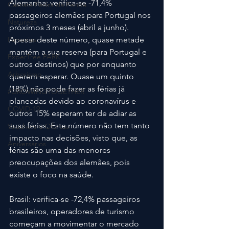
Alemanha: verifica-se -71,4% 
Cascata Pedra da Ferida
passageiros alemães para Portugal nos 
Natureza
próximos 3 meses (abril a junho). 
Parcerias
Apesar deste número, quase metade 
mantém a sua reserva (para Portugal e 
ExperTree PARK
outros destinos) que por enquanto 
Arborismo
querem esperar. Quase um quinto 
(18%) não pode fazer as férias já 
#GROWINGTOGETHER
planeadas devido ao coronavírus e 
COVID-19
outros 15% esperam ter de adiar as 
suas férias. Este número não tem tanto 
Vouchers e Ofertas
impacto nas decisões, visto que, as 
Aniversários
férias são uma das menores 
preocupações dos alemães, pois 
existe o foco na saúde.
Brasil: verifica-se -72,4% passageiros 
brasileiros, operadores de turismo 
começam a movimentar o mercado 